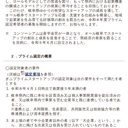
し、ロールモデルとしての育成を図り、もって県内における起業機運
の醸成とスタートアップの発展に寄与することを目指しております。
このたび、岐阜県ゆかりの有望なスタートアップの成長を通して、
オール岐阜でスタートアップを応援・支援する仕組みを構築し、地域
で起業家を生み育てる好循環の創出を図るため、令和８年度プライム
認定希望者の募集を開始しますので、お知らせします。
※ コンソーシアムは産学金官が一体となり、オール岐阜でスタート
アップの創出と成長を促進することで、県経済の発展を図ること
を目的に、令和５年６月に設立されました。
２．プライム認定の概要
◯認定対象者の要件
（詳細は
認定要項
を参照）
ぎふプライムスタートアップの認定対象は次の要件をすべて満たす者
とする
令和８年４月１日時点で創業後５年未満の者
岐阜県内に既に本社を設置済み又は個人事業開業届を提出済みの
者、又は岐阜県内で事業を営む企業等と既に連携している者であ
ること。
※連携とは、共同開発、生産委託、共同販売又は技術協力等の業
務連携および資本提携を指す。
未上場の者で中小企業者以外の者（以下「大企業」という。）か
ら、次に掲げる出資又は役員を受け入れていないものであるこ