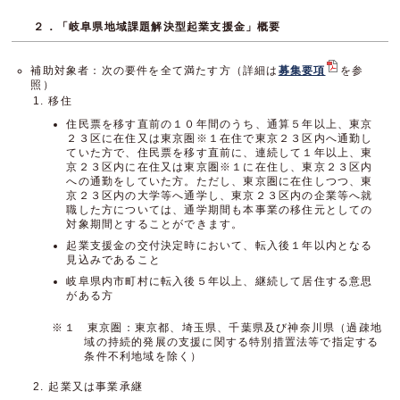
２．「岐阜県地域課題解決型起業支援金」概要
補助対象者：次の要件を全て満たす方（詳細は
募集要項
を参
照）
移住
住民票を移す直前の１０年間のうち、通算５年以上、東京
２３区に在住又は東京圏※１在住で東京２３区内へ通勤し
ていた方で、住民票を移す直前に、連続して１年以上、東
京２３区内に在住又は東京圏※１に在住し、東京２３区内
への通勤をしていた方。ただし、東京圏に在住しつつ、東
京２３区内の大学等へ通学し、東京２３区内の企業等へ就
職した方については、通学期間も本事業の移住元としての
対象期間とすることができます。
起業支援金の交付決定時において、転入後１年以内となる
見込みであること
岐阜県内市町村に転入後５年以上、継続して居住する意思
がある方
※１ 東京圏：東京都、埼玉県、千葉県及び神奈川県（過疎地
域の持続的発展の支援に関する特別措置法等で指定する
条件不利地域を除く）
起業又は事業承継