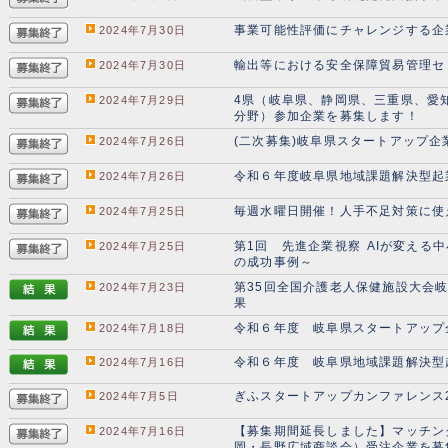
事業可能性評価にチャレンジする企
2024年7月30日
輸出等における安全保障貿易管理セ
2024年7月30日
4県（岐阜県、静岡県、三重県、愛
2024年7月29日
分野）参加企業を募集します！
(二次募集)岐阜県スタートアップ
2024年7月26日
令和６年度岐阜県地域課題解決型起
2024年7月26日
毎週水曜日開催！人手不足対策に使
2024年7月25日
第1回 先進企業視察 AIが変える
2024年7月25日
の成功事例～
第35回全国介護老人保健施設大会
2024年7月23日
果
令和６年度 岐阜県スタートアップ
2024年7月18日
令和６年度 岐阜県地域課題解決型
2024年7月16日
ぎふスタートアップカンファレンス2
2024年7月5日
【募集期間延長しました】マッチングフ
2024年7月16日
岡・長野広域商談会）受注企業を募