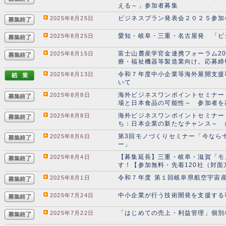
える～」参加者募集
ビジネスプラン発表会２０２５参加
2025年8月25日
愛知・岐阜・三重・名古屋発 「ビ
2025年8月25日
富士山麓産学官金連携フォーラム2
2025年8月15日
療・福祉機器等製造業向け。応募締
令和７年度中小企業等海外展開支援
2025年8月13日
いて
海外ビジネスワンポイントセミナー
2025年8月8日
場と日本食品の可能性～ 参加者を
海外ビジネスワンポイントセミナー
2025年8月8日
ち：日本企業の新たなチャンス～ 
第3回モノづくりセミナー「今なら
2025年8月6日
ー」
【募集延長】三重・岐阜・滋賀「モノ
2025年8月4日
す！【参加無料・先着120社（対面
令和７年度 第１回岐阜県航空宇宙
2025年8月1日
中小企業が行う技術開発を支援する
2025年7月24日
「はじめての売上・利益管理」個別
2025年7月22日