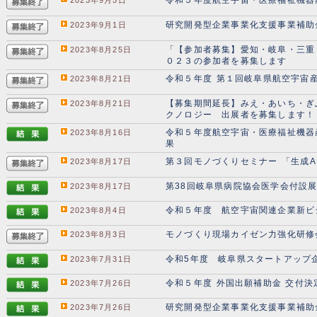
令和５年度航空宇宙・医療福祉機器
2023年9月5日
研究開発型企業事業化支援事業補助
2023年9月1日
「【参加者募集】愛知・岐阜・三重
2023年8月25日
０２３の参加者を募集します
令和５年度 第１回岐阜県航空宇宙
2023年8月21日
【募集期間延長】みえ・あいち・ぎふ
2023年8月21日
クノロジー 出展者を募集します！
令和５年度航空宇宙・医療福祉機器
2023年8月16日
果
第３回モノづくりセミナー 「生成A
2023年8月17日
第38回岐阜県病院協会医学会付設
2023年8月17日
令和５年度 航空宇宙関連企業新ビ
2023年8月4日
モノづくり現場カイゼン力強化研修
2023年8月3日
令和5年度 岐阜県スタートアップ
2023年7月31日
令和５年度 外国出願補助金 交付決
2023年7月26日
研究開発型企業事業化支援事業補助
2023年7月26日