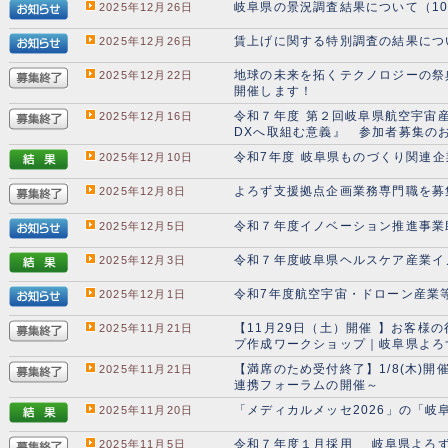
岐阜県の景況調査結果について（10-1
2025年12月26日
賃上げに関する特別調査の結果につ
2025年12月26日
地球の未来を拓くテクノロジーの祭典T
2025年12月22日
開催します！
令和７年度 第２回岐阜県航空宇宙産
2025年12月16日
DXへ取組む意義』 参加者募集の
令和7年度 岐阜県ものづくり関連
2025年12月10日
よろず支援拠点企画業務専門職を募
2025年12月8日
令和７年度イノベーション推進事業
2025年12月5日
令和７年度岐阜県ヘルスケア産業イ
2025年12月3日
令和7年度航空宇宙・ドローン産業
2025年12月1日
【11月29日（土）開催 】お客様
2025年11月21日
プ作成ワークショップ｜岐阜県よろ
【満席のため受付終了】1/8(木)
2025年11月21日
連携フォーラムの開催～
「メディカルメッセ2026」の「岐
2025年11月20日
令和７年度１月採用 岐阜県よろず
2025年11月5日