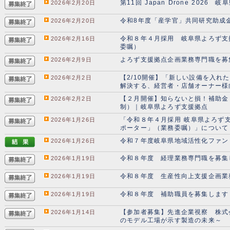
第11回 Japan Drone 202
2026年2月20日
令和8年度「産学官」共同研究助成
2026年2月20日
令和８年４月採用 岐阜県よろず支
2026年2月16日
委嘱）
よろず支援拠点企画業務専門職を募
2026年2月9日
【2/10開催】「新しい設備を入れ
2026年2月2日
解決する、経営者・店舗オーナー様
【２月開催】知らないと損！補助金
2026年2月2日
制）｜岐阜県よろず支援拠点
「令和８年４月採用 岐阜県よろず
2026年1月26日
ポーター」（業務委嘱）」について
令和７年度岐阜県地域活性化ファン
2026年1月26日
令和８年度 経理業務専門職を募集
2026年1月19日
令和８年度 生産性向上支援企画業
2026年1月19日
令和８年度 補助職員を募集します
2026年1月19日
【参加者募集】先進企業視察 株式
2026年1月14日
のモデル工場が示す製造の未来～