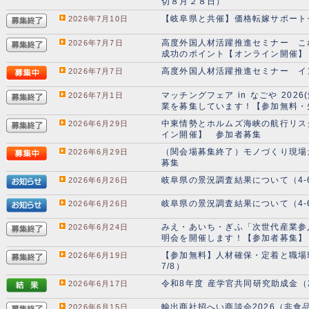
切８月２８日）
【岐阜県と共催】価格転嫁サポート
2026年7月10日
高度外国人材活躍推進セミナー こ
2026年7月7日
成功のポイント【オンライン開催】
高度外国人材活躍推進セミナー イ
2026年7月7日
マッチングフェア in なごや 20
2026年7月1日
業を募集しています！【参加無料・先
中東情勢とホルムズ海峡の航行リス
2026年6月29日
イン開催】 参加者募集
（関会場募集終了）モノづくり現場
2026年6月29日
募集
岐阜県の景況調査結果について（4-6
2026年6月26日
岐阜県の景況調査結果について（4-6
2026年6月26日
みえ・あいち・ぎふ「次世代産業参入
2026年6月24日
明会を開催します！【参加者募集】
【参加無料】人材確保・定着と職場
2026年6月19日
7/8）
令和8年度 産学官共同研究助成金
2026年6月17日
輸出商社招へい商談会2026（非食
2026年6月15日