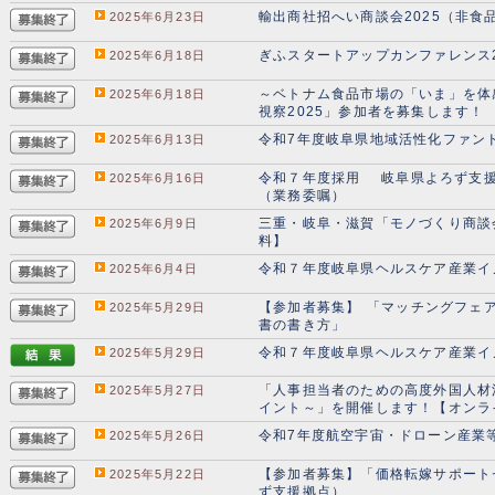
輸出商社招へい商談会2025（非食
2025年6月23日
ぎふスタートアップカンファレンス2
2025年6月18日
～ベトナム食品市場の「いま」を体
2025年6月18日
視察2025」参加者を募集します！
令和7年度岐阜県地域活性化ファン
2025年6月13日
令和７年度採用 岐阜県よろず支援
2025年6月16日
（業務委嘱）
三重・岐阜・滋賀「モノづくり商談会
2025年6月9日
料】
令和７年度岐阜県ヘルスケア産業イ
2025年6月4日
【参加者募集】 「マッチングフェア
2025年5月29日
書の書き方」
令和７年度岐阜県ヘルスケア産業イ
2025年5月29日
「人事担当者のための高度外国人材
2025年5月27日
イント～」を開催します！【オンライ
令和7年度航空宇宙・ドローン産
2025年5月26日
【参加者募集】「価格転嫁サポート
2025年5月22日
ず支援拠点）