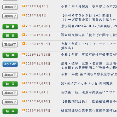
令和６年４月採用 岐阜県よろず支
2024年1月10日
【令和６年３月６日（水）開催】 
2024年1月9日
（シーズ提案企業）募集のお知らせ
景況調査2023年10-12月期実績、2
2023年12月28日
調査研究報告書「賃上げに関する特
2023年12月28日
令和６年度モノづくりコーディネー
2023年12月22日
援担当）
令和５年度 事業可能性評価事業A
2023年11月24日
愛知・岐阜・三重・名古屋・三遠南
2023年11月24日
１９日）の発表動画など発表会の様
令和５年度 第２回岐阜県航空宇宙
2023年11月15日
第9回メディカルメッセ 共同出展
2023年11月15日
新技術・新工法展示商談会inニプ
2023年11月1日
【募集期間延長】「医療福祉機器等参入
2023年10月18日
研究開発型企業事業化支援事業補助
2023年10月17日