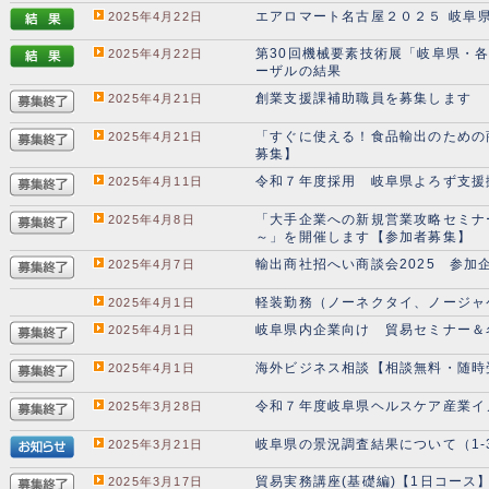
エアロマート名古屋２０２５ 岐阜
2025年4月22日
第30回機械要素技術展「岐阜県・
2025年4月22日
ーザルの結果
創業支援課補助職員を募集します
2025年4月21日
「すぐに使える！食品輸出のための
2025年4月21日
募集】
令和７年度採用 岐阜県よろず支援
2025年4月11日
「大手企業への新規営業攻略セミナ
2025年4月8日
～」を開催します【参加者募集】
輸出商社招へい商談会2025 参加
2025年4月7日
軽装勤務（ノーネクタイ、ノージャ
2025年4月1日
岐阜県内企業向け 貿易セミナー＆
2025年4月1日
海外ビジネス相談【相談無料・随時
2025年4月1日
令和７年度岐阜県ヘルスケア産業イ
2025年3月28日
岐阜県の景況調査結果について（1-3
2025年3月21日
貿易実務講座(基礎編)【1日コース
2025年3月17日