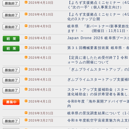
【よろず支援拠点ミニセミナー（4/
2026年4月10日
く“次の一手”（個人事業主向け）
【よろず支援拠点ミニセミナー（4
2026年4月10日
化の3ステップ公開
岐阜県 『新パートナー/新事業創生展
2026年4月9日
ます！ ～ (開催日：11月11日・
Japan Drone 2026 岐阜県
2026年4月1日
第３１回機械要素技術展 岐阜県・
2026年4月1日
【定員に達したため受付終了】令和
2026年4月1日
ォーラムの開催について
「ぎふプライムスタートアップ」の
2026年4月1日
ぎふプライムスタートアップ支援補
2026年4月1日
スタートアップ支援補助金（スター
2026年4月1日
速化補助金）の採択希望者を募集し
令和8年度「海外展開アドバイザー
2026年4月1日
内
岐阜県の景況調査結果について（1-3
2026年3月31日
令和８年度航空宇宙産業魅力向上支
2026年3月27日