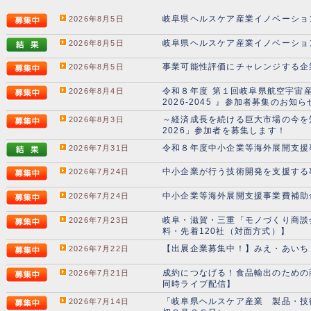
岐阜県ヘルスケア産業イノベーショ
2026年8月5日
岐阜県ヘルスケア産業イノベーショ
2026年8月5日
事業可能性評価にチャレンジする企
2026年8月5日
令和８年度 第１回岐阜県航空宇宙
2026年8月4日
2026-2045 』参加者募集のお知ら
～経済成長を続ける巨大市場の今を
2026年8月3日
2026」参加者を募集します！
令和８年度中小企業等海外展開支援
2026年7月31日
中小企業が行う技術開発を支援する
2026年7月24日
中小企業等海外展開支援事業費補助
2026年7月24日
岐阜・滋賀・三重「モノづくり商談会
2026年7月23日
料・先着120社（対面方式）】
【出展企業募集中！】みえ・あいち
2026年7月22日
成約につなげる！食品輸出のための
2026年7月21日
同時ライブ配信】
「岐阜県ヘルスケア産業 製品・技
2026年7月14日