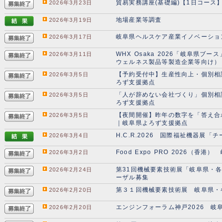
貿易実務講座(基礎編)【1日コース
2026年3月23日
地場産業等調査
2026年3月19日
岐阜県ヘルスケア産業イノベーショ
2026年3月17日
WHX Osaka 2026「岐阜県
2026年3月11日
ウェルネス製品等製造企業等向け）
【予約受付中】生産性向上・個別相
2026年3月5日
ろず支援拠点
「人が辞めない会社づくり」個別相
2026年3月5日
ろず支援拠点
【夜間開催】昨年の数字を「答え合
2026年3月5日
｜岐阜県よろず支援拠点
H.C.R.2026 国際福祉機器展
2026年3月4日
Food Expo PRO 2026（香
2026年3月2日
第31回機械要素技術展「岐阜県・
2026年2月24日
ーザル募集
第３１回機械要素技術展 岐阜県・
2026年2月20日
エンジンフォーラム神戸2026 
2026年2月20日