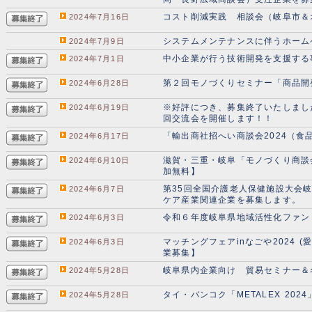
コスト削減実践 相談会（岐阜市＆オ
2024年7月16日
システムメンテナンスに伴うホーム
2024年7月9日
中小企業が行う技術開発を支援する
2024年7月1日
第２回モノづくりセミナー「商品開
2024年6月28日
※好評につき、募集終了いたしまし
2024年6月19日
回交流会を開催します！！
「輸出商社招へい商談会2024（
2024年6月17日
滋賀・三重・岐阜「モノづくり商談会
2024年6月10日
加無料】
第35回全国介護老人保健施設大会
2024年6月7日
ケア産業関連企業を募集します。
令和６年度岐阜県地域活性化ファン
2024年6月3日
マッチングフェアinなごや2024
2024年6月3日
業募集】
岐阜県内企業向け 貿易セミナー＆
2024年5月28日
タイ・バンコク「METALEX 20
2024年5月28日