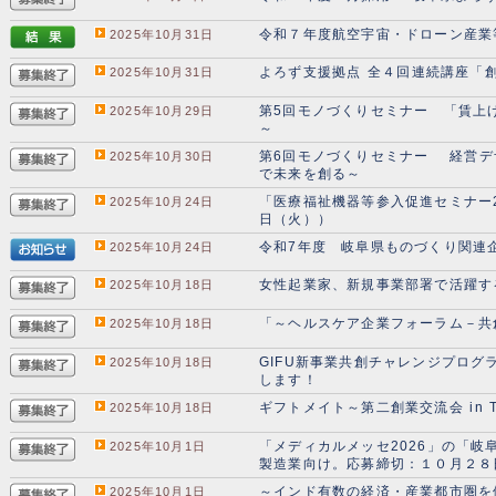
令和７年度航空宇宙・ドローン産業
2025年10月31日
よろず支援拠点 全４回連続講座「
2025年10月31日
第5回モノづくりセミナー 「賃上
2025年10月29日
～
第6回モノづくりセミナー 経営デ
2025年10月30日
で未来を創る～
「医療福祉機器等参入促進セミナー
2025年10月24日
日（火））
令和7年度 岐阜県ものづくり関連
2025年10月24日
女性起業家、新規事業部署で活躍す
2025年10月18日
「～ヘルスケア企業フォーラム－共
2025年10月18日
GIFU新事業共創チャレンジプロ
2025年10月18日
します！
ギフトメイト～第二創業交流会 in T
2025年10月18日
「メディカルメッセ2026」の「
2025年10月1日
製造業向け。応募締切：１０月２８
～インド有数の経済・産業都市圏を
2025年10月1日