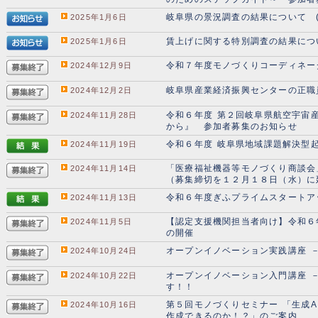
岐阜県の景況調査の結果について (1
2025年1月6日
賃上げに関する特別調査の結果につい
2025年1月6日
令和７年度モノづくりコーディネー
2024年12月9日
岐阜県産業経済振興センターの正職
2024年12月2日
令和６年度 第２回岐阜県航空宇宙
2024年11月28日
から』 参加者募集のお知らせ
令和６年度 岐阜県地域課題解決型
2024年11月19日
「医療福祉機器等モノづくり商談会
2024年11月14日
（募集締切を１２月１８日（水）に
令和６年度ぎふプライムスタートア
2024年11月13日
【認定支援機関担当者向け】令和６
2024年11月5日
の開催
オープンイノベーション実践講座 
2024年10月24日
オープンイノベーション入門講座 
2024年10月22日
す！！
第５回モノづくりセミナー 「生成AI
2024年10月16日
作成できるのか！？」のご案内