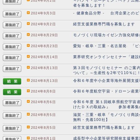
～ハノイ・ホーチミン：ベトナム南
2024年9月2日
者を募集します！
- 健康食品分野 - 台湾企業との
2024年9月3日
経営支援業務専門職を募集します
2024年9月2日
モノづくり現場カイゼン力強化研修
2024年8月29日
愛知・岐阜・三重・名古屋発 「ビ
2024年8月23日
業界研究オンラインセミナー「建設
2024年8月14日
第３回モノづくりセミナー のご案
2024年8月13日
ついて」～生産性を2年で110％に
令和６年度中小企業等海外展開支援
2024年8月13日
令和６年度航空宇宙・ドローン産業
2024年8月8日
令和６年度 第１回岐阜県航空宇宙
2024年8月6日
けたＤＸの取組み』 参加者募集
滋賀・三重・岐阜「モノづくり商談会 
2024年8月5日
無料・先着100社】
経営支援業務専門職を募集します
2024年8月5日
成長型中小企業等研究開発支援事業
2024年8月1日