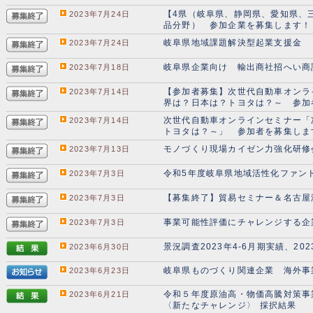
【4県（岐阜県、静岡県、愛知県、
2023年7月24日
品分野） 参加企業を募集します！
岐阜県地域課題解決型起業支援金 
2023年7月24日
岐阜県企業向け 輸出商社招へい商
2023年7月18日
【参加者募集】次世代自動車オンラ
2023年7月14日
界は？日本は？トヨタは？～ 参加
次世代自動車オンラインセミナー「
2023年7月14日
トヨタは？～」 参加者を募集しま
モノづくり現場カイゼン力強化研修
2023年7月13日
令和5年度岐阜県地域活性化ファン
2023年7月3日
【募集終了】貿易セミナー＆名古屋
2023年7月3日
事業可能性評価にチャレンジする企
2023年7月3日
景況調査2023年4-6月期実績、202
2023年6月30日
岐阜県ものづくり関連企業 海外事業
2023年6月23日
令和５年度原油高・物価高騰対策事
2023年6月21日
〈新たなチャレンジ〉 採択結果