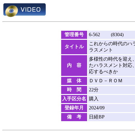
管理番号
6-562 (8304)
これからの時代のハ
タイトル
ラスメント
多様性の時代を迎え
内 容
たハラスメント対応
応するべきか
媒 体
ＤＶＤ－ＲＯＭ
時 間
22分
入手区分名
購入
登録年月
2024/09
備 考
日経BP