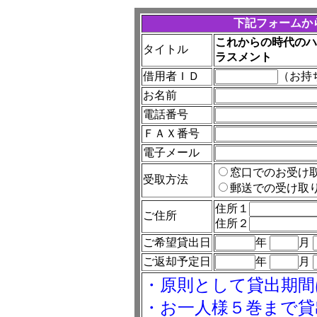
下記フォームか
これからの時代のハ
タイトル
ラスメント
借用者ＩＤ
（お持
お名前
電話番号
ＦＡＸ番号
電子メール
窓口でのお受け
受取方法
郵送での受け取
住所１
ご住所
住所２
ご希望貸出日
年
月
ご返却予定日
年
月
・原則として貸出期間
・お一人様５巻まで貸